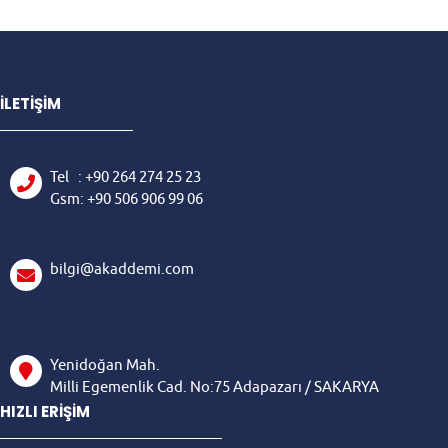
İLETİŞİM
Tel
: +90
264 274
25 23
Gsm: +90
506 906
99 06
bilgi@akaddemi.com
Yenidoğan Mah.
Milli Egemenlik Cad. No:75 Adapazarı / SAKARYA
HIZLI ERİŞİM