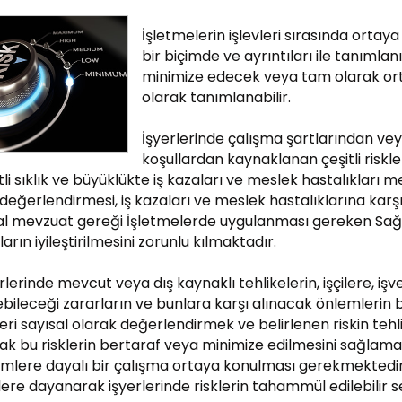
İşletmelerin işlevleri sırasında ortaya
bir biçimde ve ayrıntıları ile tanımlan
minimize edecek veya tam olarak ort
olarak tanımlanabilir.
İşyerlerinde çalışma şartlarından vey
koşullardan kaynaklanan çeşitli riskl
tli sıklık ve büyüklükte iş kazaları ve meslek hastalıkları 
 değerlendirmesi, iş kazaları ve meslek hastalıklarına karşı
al mevzuat gereği İşletmelerde uygulanması gereken Sağlı
ların iyileştirilmesini zorunlu kılmaktadır.
rlerinde mevcut veya dış kaynaklı tehlikelerin, işçilere, i
bileceği zararların ve bunlara karşı alınacak önlemlerin 
leri sayısal olarak değerlendirmek ve belirlenen riskin teh
ak bu risklerin bertaraf veya minimize edilmesini sağlama
ümlere dayalı bir çalışma ortaya konulması gerekmektedir
lere dayanarak işyerlerinde risklerin tahammül edilebilir sev