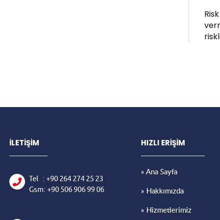
Risk
verm
risk
İLETİŞİM
HIZLI ERİŞİM
» Ana Sayfa
Tel
: +90
264 274
25 23
Gsm: +90
506 906
99 06
» Hakkımızda
» Hizmetlerimiz