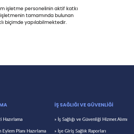
üm işletme personelinin aktif katkı
nde işletmenin tamamında bulunan
klı biçimde yapılabilmektedir.
AMA
İŞ SAĞLIĞI VE GÜVENLİĞİ
zi Hazırlama
» İş Sağlığı ve Güvenliği Hizmet Alımı
m Eylem Planı Hazırlama
» İşe Giriş Sağlık Raporları