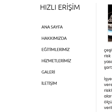
HIZLI ERİŞİM
ANA SAYFA
HAKKIMIZDA
EĞİTİMLERİMİZ
çeşi
risk
HİZMETLERİMİZ
yas
şart
GALERİ
İşye
İLETİŞİM
vere
risk
alar
ölç
veri