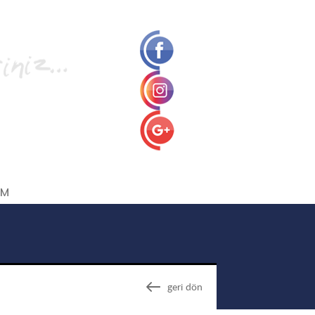
İM
geri dön