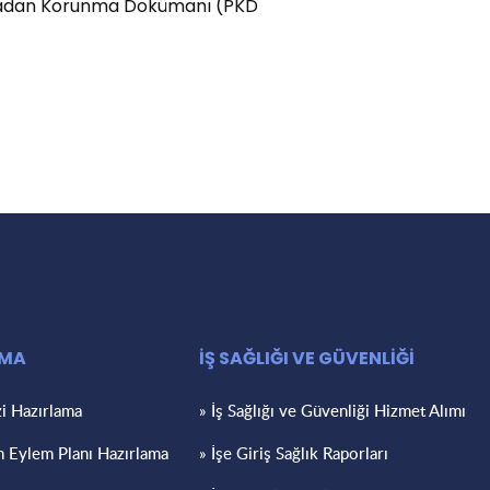
tlamadan Korunma Dokümanı (PKD
AMA
İŞ SAĞLIĞI VE GÜVENLİĞİ
zi Hazırlama
» İş Sağlığı ve Güvenliği Hizmet Alımı
m Eylem Planı Hazırlama
» İşe Giriş Sağlık Raporları