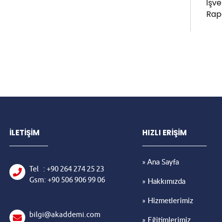
İşv
Rap
İLETİŞİM
HIZLI ERİŞİM
» Ana Sayfa
Tel
: +90
264 274
25 23
Gsm: +90
506 906
99 06
» Hakkımızda
» Hizmetlerimiz
bilgi@akaddemi.com
» Eğitimlerimiz