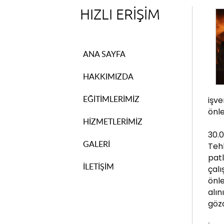
HIZLI ERİŞİM
ANA SAYFA
HAKKIMIZDA
EĞİTİMLERİMİZ
işve
önle
HİZMETLERİMİZ
30.0
GALERİ
Teh
pat
İLETİŞİM
çalı
önle
alın
gözd