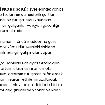
PKD Raporu):
İşyerlerinde; yanıcı
e tozlarının atmosferik şartlar
ngi bir tutuşturucu kaynakla
rı çalışanlar ve işyeri güvenliği
şturmaktadır.
anunu’nun 4 üncü maddesine göre
kla yükümlüdür. Mesleki risklerin
rilmesi için çalışmalar yapar.
Çalışanların Patlayıcı Ortamların
ı ortam oluşmasını önlemek,
yıcı ortamın tutuşmasını önlemek,
anın zararlı etkilerini azaltacak
sını önleyecek tedbirlerle birlikte
nemli değişikliklerden sonra yeniden