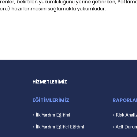
erenler, belirtilen yükümlülüğünü yerine getirirken, Pa
oru) hazırlanmasını sağlamakla yükümlüdür.
HİZMETLERİMİZ
EĞİTİMLERİMİZ
RAPORL
» İlk Yardım Eğitimi
» Risk Anali
» İlk Yardım Eğitici Eğitimi
» Acil Duru