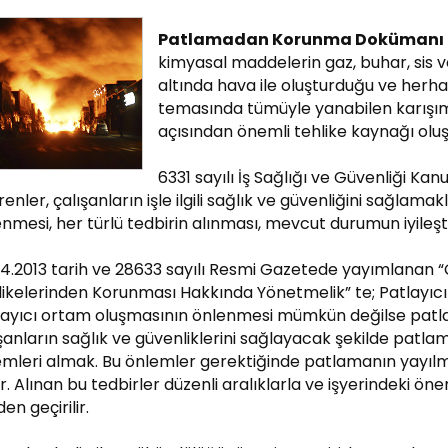
Patlamadan Korunma Dokümanı (
kimyasal maddelerin gaz, buhar, sis v
altında hava ile oluşturduğu ve herha
temasında tümüyle yanabilen karışımla
açısından önemli tehlike kaynağı olu
6331 sayılı İş Sağlığı ve Güvenliği K
renler, çalışanların işle ilgili sağlık ve güvenliğini sağlama
nmesi, her türlü tedbirin alınması, mevcut durumun iyileşti
4.2013 tarih ve 28633 sayılı Resmi Gazetede yayımlanan “
likelerinden Korunması Hakkında Yönetmelik” te; Patlayıc
layıcı ortam oluşmasının önlenmesi mümkün değilse patla
şanların sağlık ve güvenliklerini sağlayacak şekilde patlam
mleri almak. Bu önlemler gerektiğinde patlamanın yayılma
ır. Alınan bu tedbirler düzenli aralıklarla ve işyerindeki ö
en geçirilir.