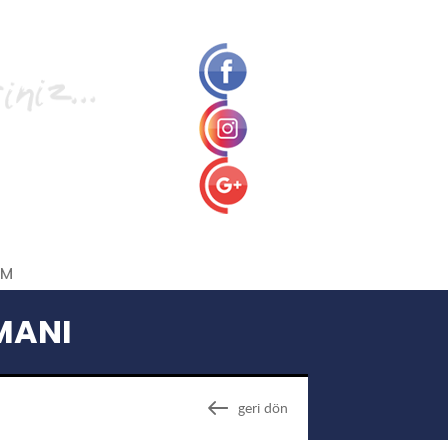
İM
MANI
geri dön